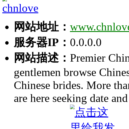
网站地址：
www.chnlov
服务器IP：
0.0.0.0
网站描述：
Premier Chin
gentlemen browse Chines
Chinese brides. More tha
are here seeking date an