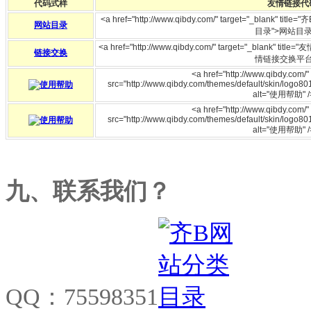
代码式样
友情链接代
<a href="http://www.qibdy.com/" target="_b
网站目录
目录">网站目录<
<a href="http://www.qibdy.com/" target="_bl
链接交换
情链接交换平台<
<a href="http://www.qibdy.com/
src="http://www.qibdy.com/themes/default/skin/logo80
alt="使用帮助" /
<a href="http://www.qibdy.com/
src="http://www.qibdy.com/themes/default/skin/logo80
alt="使用帮助" /
九、联系我们？
QQ：75598351