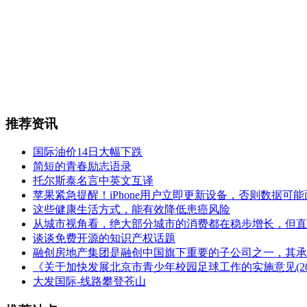
推荐资讯
国际油价14日大幅下跌
简短的青春励志语录
托尔斯泰名言中英文互译
苹果紧急提醒！iPhone用户立即更新设备，否则数据可
这些健康生活方式，能有效降低患癌风险
从城市视角看，绝大部分城市的消费都在稳步增长，但直
谈谈免费开源的知识产权话题
融创房地产集团是融创中国旗下重要的子公司之一，其承
《关于加快发展北京市青少年校园足球工作的实施意见(2016-
大发国际-线路攀登苍山