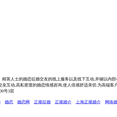
领、精英人士的婚恋征婚交友的线上服务以及线下互动,并辅以内
友互动,高私密度的婚恋情感咨询,使人倍感舒适亲切.为高端客户提
500号3层
婚
婚恋
婚恋网
正规征婚
正规婚介
上海正规婚介
网络