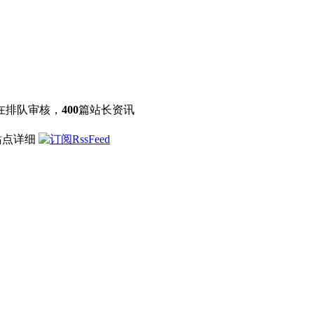
在排队审核，
400
篇站长资讯
站点详细