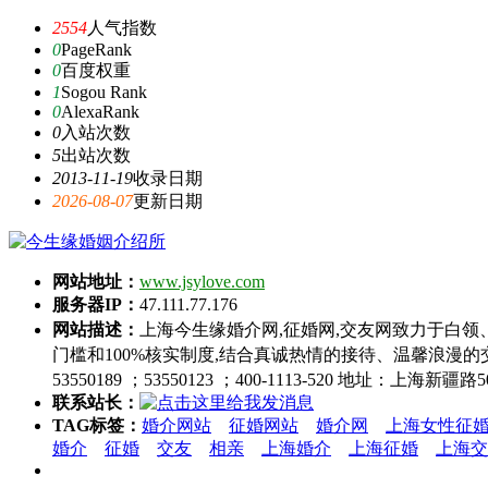
2554
人气指数
0
PageRank
0
百度权重
1
Sogou Rank
0
AlexaRank
0
入站次数
5
出站次数
2013-11-19
收录日期
2026-08-07
更新日期
网站地址：
www.jsylove.com
服务器IP：
47.111.77.176
网站描述：
上海今生缘婚介网,征婚网,交友网致力于白
门槛和100%核实制度,结合真诚热情的接待、温馨浪漫的交
53550189 ；53550123 ；400-1113-520 地址：上海新疆路
联系站长：
TAG标签：
婚介网站
征婚网站
婚介网
上海女性征
婚介
征婚
交友
相亲
上海婚介
上海征婚
上海交