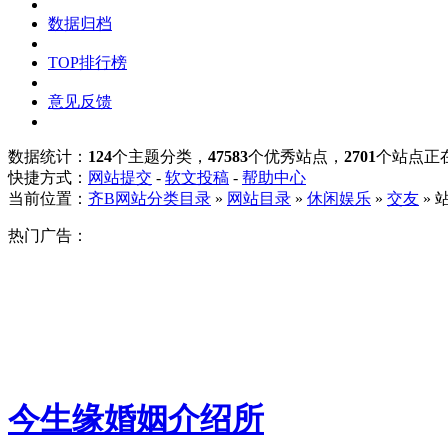
数据归档
TOP排行榜
意见反馈
数据统计：
124
个主题分类，
47583
个优秀站点，
2701
个站点正
快捷方式：
网站提交
-
软文投稿
-
帮助中心
当前位置：
齐B网站分类目录
»
网站目录
»
休闲娱乐
»
交友
» 
热门广告：
今生缘婚姻介绍所