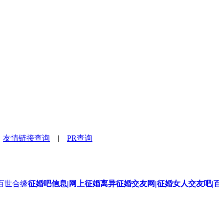
|
友情链接查询
|
PR查询
征婚吧信息|网上征婚离异征婚交友网|征婚女人交友吧|