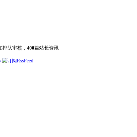
在排队审核，
400
篇站长资讯
器