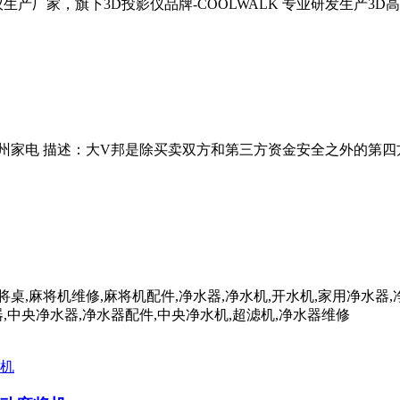
产厂家，旗下3D投影仪品牌-COOLWALK 专业研发生产3
家电,常州家电 描述：大V邦是除买卖双方和第三方资金安全之外的
桌,麻将机维修,麻将机配件,净水器,净水机,开水机,家用净水器,
器,中央净水器,净水器配件,中央净水机,超滤机,净水器维修