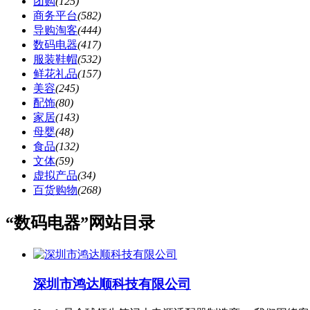
团购
(125)
商务平台
(582)
导购淘客
(444)
数码电器
(417)
服装鞋帽
(532)
鲜花礼品
(157)
美容
(245)
配饰
(80)
家居
(143)
母婴
(48)
食品
(132)
文体
(59)
虚拟产品
(34)
百货购物
(268)
“数码电器”网站目录
深圳市鸿达顺科技有限公司