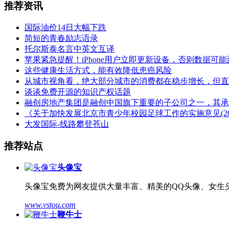
推荐资讯
国际油价14日大幅下跌
简短的青春励志语录
托尔斯泰名言中英文互译
苹果紧急提醒！iPhone用户立即更新设备，否则数据可
这些健康生活方式，能有效降低患癌风险
从城市视角看，绝大部分城市的消费都在稳步增长，但直
谈谈免费开源的知识产权话题
融创房地产集团是融创中国旗下重要的子公司之一，其承
《关于加快发展北京市青少年校园足球工作的实施意见(2016-
大发国际-线路攀登苍山
推荐站点
头像宝
头像宝免费为网友提供大量丰富、精美的QQ头像、女生
www.vstou.com
鞭牛士