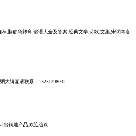
荐,脑筋急转弯,谜语大全及答案,经典文学,诗歌,文集,宋词等各
请联系：13231298032
出铜雕产品,欢迎咨询.