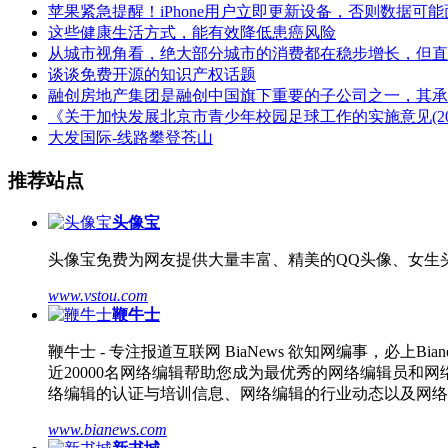
苹果紧急提醒！iPhone用户立即更新设备，否则数据可
这些健康生活方式，能有效降低患癌风险
从城市视角看，绝大部分城市的消费都在稳步增长，但直
谈谈免费开源的知识产权话题
融创房地产集团是融创中国旗下重要的子公司之一，其承
《关于加快发展北京市青少年校园足球工作的实施意见(2016-
大发国际-线路攀登苍山
推荐站点
头像宝
头像宝免费为网友提供大量丰富、精美的QQ头像、女生
www.vstou.com
鞭牛士
鞭牛士 - 专注报道互联网 BiaNews 欲知网编事，
近20000名网络编辑帮助您成为最优秀的网络编辑员
络编辑的认证与培训信息、网络编辑的行业动态以及网络
www.bianews.com