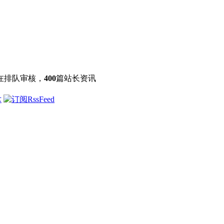
在排队审核，
400
篇站长资讯
术