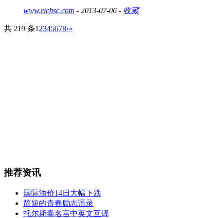
www.richsc.com
- 2013-07-06 -
收藏
共 219 条
1
2
3
4
5
6
7
8
›
»
推荐资讯
国际油价14日大幅下跌
简短的青春励志语录
托尔斯泰名言中英文互译