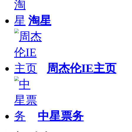
淘星
周杰伦IE主页
中星票务