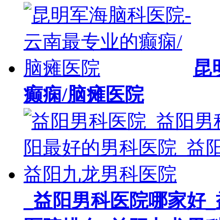
昆
癫痫/脑瘫医院
_益阳男科医院哪家好