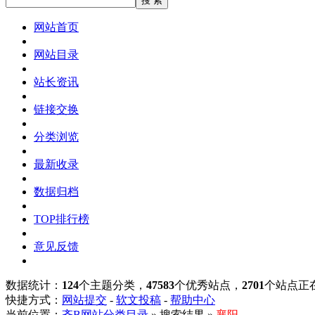
网站首页
网站目录
站长资讯
链接交换
分类浏览
最新收录
数据归档
TOP排行榜
意见反馈
数据统计：
124
个主题分类，
47583
个优秀站点，
2701
个站点正
快捷方式：
网站提交
-
软文投稿
-
帮助中心
当前位置：
齐B网站分类目录
» 搜索结果 »
襄阳