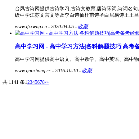
台风古诗网提供古诗学习,古诗文教育,唐诗宋词,诗词名
级中学江苏文言文等及李白诗仙杜甫诗圣白居易诗王王昌
www.tfzxwng.cn
- 2020-04-05 -
收藏
高中学习网 - 高中学习方法|各科解题技巧|高考
高中学习网提供高中语文、高中数学、高中英语、高中物
www.gaozhong.cc
- 2016-10-10 -
收藏
共 1141 条
1
2
3
4
5
6
7
8
›
»