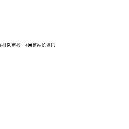
在排队审核，
400
篇站长资讯