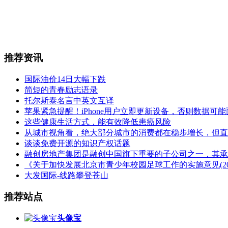
推荐资讯
国际油价14日大幅下跌
简短的青春励志语录
托尔斯泰名言中英文互译
苹果紧急提醒！iPhone用户立即更新设备，否则数据可
这些健康生活方式，能有效降低患癌风险
从城市视角看，绝大部分城市的消费都在稳步增长，但直
谈谈免费开源的知识产权话题
融创房地产集团是融创中国旗下重要的子公司之一，其承
《关于加快发展北京市青少年校园足球工作的实施意见(2016-
大发国际-线路攀登苍山
推荐站点
头像宝