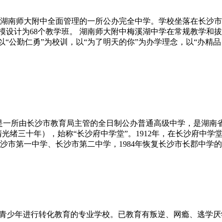
湖南师大附中全面管理的一所公办完全中学。学校坐落在长沙市
学规模设计为68个教学班。 湖南师大附中梅溪湖中学在常规教学
以“公勤仁勇”为校训，以“为了明天的你”为办学理念，以“办
f Changsha），是一所由长沙市教育局主管的全日制公办普通高级
（清光绪三十年），始称“长沙府中学堂”。1912年，在长沙府
沙市第一中学、长沙市第二中学，1984年恢复长沙市长郡中学
”青少年进行转化教育的专业学校。已教育有叛逆、网瘾、逃学