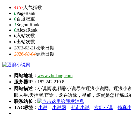
4157
人气指数
0
PageRank
0
百度权重
1
Sogou Rank
0
AlexaRank
0
入站次数
0
出站次数
2013-03-21
收录日期
2026-08-04
更新日期
网站地址：
www.zhulang.com
服务器IP：
182.242.219.8
网站描述：
小说阅读,精彩小说尽在逐浪小说网。逐浪小说
眼人生,天控者,官途，龙在边缘，星戒，坏蛋是怎样炼
联系站长：
TAG标签：
小说
小说网
都市小说
玄幻小说
修真