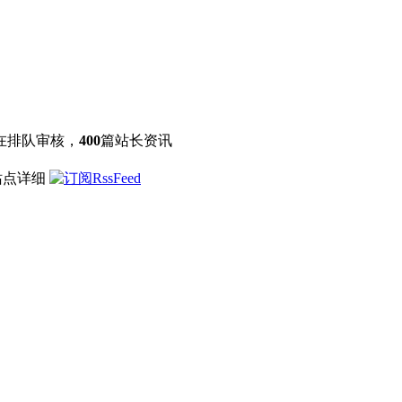
在排队审核，
400
篇站长资讯
站点详细