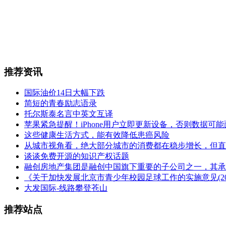
推荐资讯
国际油价14日大幅下跌
简短的青春励志语录
托尔斯泰名言中英文互译
苹果紧急提醒！iPhone用户立即更新设备，否则数据可
这些健康生活方式，能有效降低患癌风险
从城市视角看，绝大部分城市的消费都在稳步增长，但直
谈谈免费开源的知识产权话题
融创房地产集团是融创中国旗下重要的子公司之一，其承
《关于加快发展北京市青少年校园足球工作的实施意见(2016-
大发国际-线路攀登苍山
推荐站点