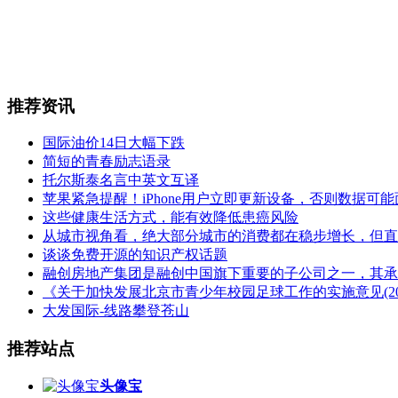
推荐资讯
国际油价14日大幅下跌
简短的青春励志语录
托尔斯泰名言中英文互译
苹果紧急提醒！iPhone用户立即更新设备，否则数据可
这些健康生活方式，能有效降低患癌风险
从城市视角看，绝大部分城市的消费都在稳步增长，但直
谈谈免费开源的知识产权话题
融创房地产集团是融创中国旗下重要的子公司之一，其承
《关于加快发展北京市青少年校园足球工作的实施意见(2016-
大发国际-线路攀登苍山
推荐站点
头像宝