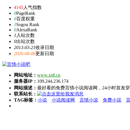
4145
人气指数
0
PageRank
0
百度权重
1
Sogou Rank
0
AlexaRank
1
入站次数
0
出站次数
2013-03-21
收录日期
2026-08-06
更新日期
网站地址：
www.xs8.cn
服务器IP：
109.244.236.174
网站描述：
最好看的免费言情小说阅读网，24小时首发
联系站长：
TAG标签：
小说
小说阅读网
言情小说
免费小说