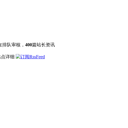
在排队审核，
400
篇站长资讯
站点详细