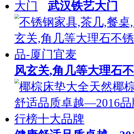
武汉铁艺大门
风玄关,角几等大理石不