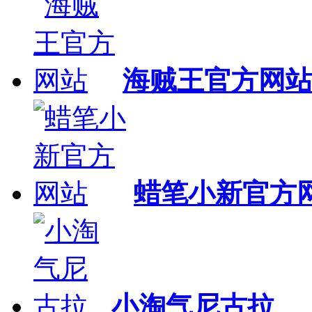
海贼王官方网
蜡笔小新官方
小淘气尼古拉