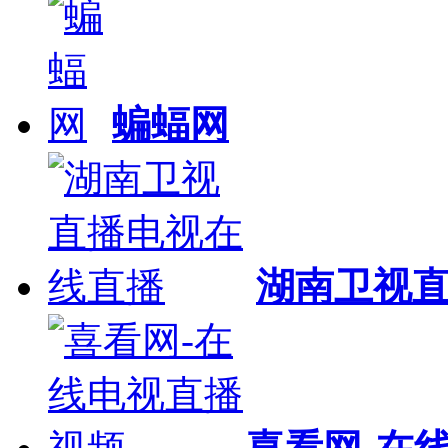
蝙蝠网
湖南卫视